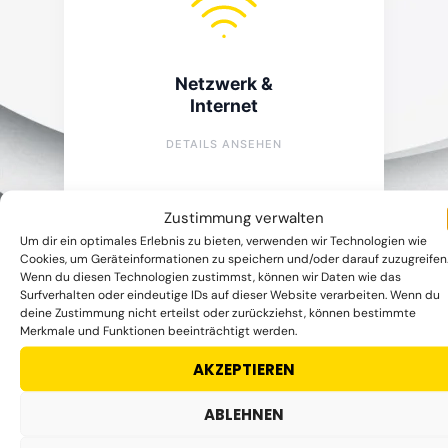
Netzwerk & IT
Verlegen von Datenleitungen
Netzwerk &
Montage und Anschluss Datenverteiler
Internet
Installation und Montage USV Anlagen
Überprüfung und Messung
DETAILS ANSEHEN
Zustimmung verwalten
Um dir ein optimales Erlebnis zu bieten, verwenden wir Technologien wie
Cookies, um Geräteinformationen zu speichern und/oder darauf zuzugreifen
Wenn du diesen Technologien zustimmst, können wir Daten wie das
Surfverhalten oder eindeutige IDs auf dieser Website verarbeiten. Wenn du
deine Zustimmung nicht erteilst oder zurückziehst, können bestimmte
Zutrittsysteme
Merkmale und Funktionen beeinträchtigt werden.
AKZEPTIEREN
Installation von Klingelsystemen
Zutritts
Installation von Sprechanlagen
systeme
Code & App-Steuerung
ABLEHNEN
Erneuerung bestehender Systeme