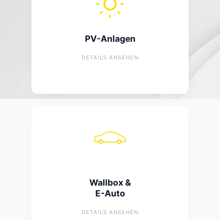
Planung von Photovoltaikanlagen
Montage, Anschluss und Inbetriebnahme
PV-Anlagen
von Anlagen
Abwicklung mit Energieversorger
DETAILS ANSEHEN
E-Auto Laden
Installation Ladestation und Wallbox
Wallbox &
Prüfung bestehender Anlagen
E-Auto
Absicherung und Anschluss
Abwicklung mit Energieversorger
DETAILS ANSEHEN